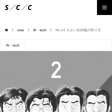
情報セキュリティポリシ
お問合せ
note
AI・tech
No.14 ズルい社内報の作り方
MESSAGE
ー
人が減っても大丈夫な社会をつくる
AI・tech
ENERGY
環境や経済エネルギーをどう活かすべきか？
TECHNOLOGY
人が減っても大丈夫な仕組みとは？
DESIGN
次の時代のデザインの役割とは？