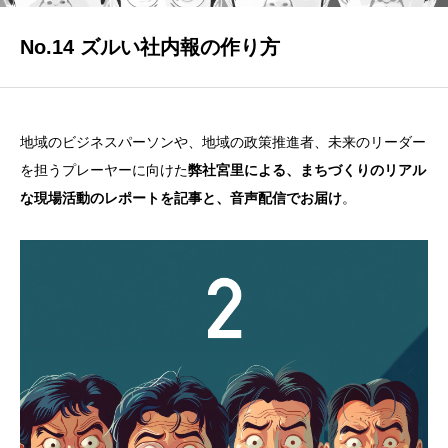
NEWS
No.14 ズルい社内報の作り方
お知らせ、イベント告知など
MEMBERS
メンバー一覧
地域のビジネスパーソンや、地域の政策推進者、未来のリーダー
を担うプレーヤーに向けた
弊社宮里による、まちづくりのリアル
note
な現場活動のレポートを記事と、音声配信でお届け
。
人口減少の最前線からの現場レポート
Q&A