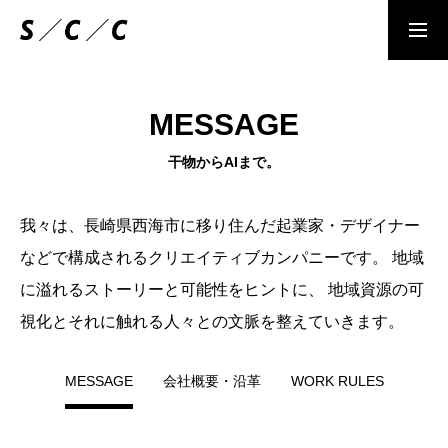
情報セキュリティポリシ
お問合せ
MESSAGE
MESSAGE
ー
干物からAIまで。
人が減っても大丈夫な社会をつくる
ENERGY
我々は、長崎県西海市に移り住んだ起業家・デザイナー
環境や経済エネルギーをどう活かすべきか？
などで構成されるクリエイティブカンパニーです。 地域
に溢れるストーリーと可能性をヒントに、 地域資源の可
TECHNOLOGY
視化とそれに触れる人々との文脈を整えていきます。
人が減っても大丈夫な仕組みとは？
MESSAGE
会社概要・沿革
WORK RULES
DESIGN
次の時代のデザインの役割とは？