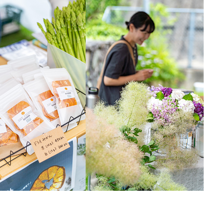
MESSAGE
人が減っても大丈夫な社
ENERGY
環境や経済エネルギーを
TECHNOLOG
人が減っても大丈夫な仕
DESIGN
次の時代のデザインの役
NEWS