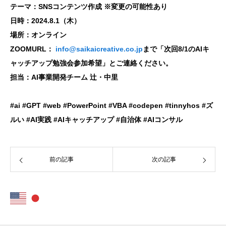
テーマ：SNSコンテンツ作成 ※変更の可能性あり
日時：2024.8.1（木）
場所：オンライン
ZOOMURL：
info@saikaicreative.co.jp
まで「次回8/1のAIキ
ャッチアップ勉強会参加希望」とご連絡ください。
担当：AI事業開発チーム 辻・中里
#ai
#GPT #web #PowerPoint #VBA #codepen #tinnyhos #
ズ
ルい
#AI
実践
#AI
キャッチアップ
#
自治体
#AI
コンサル
前の記事
次の記事