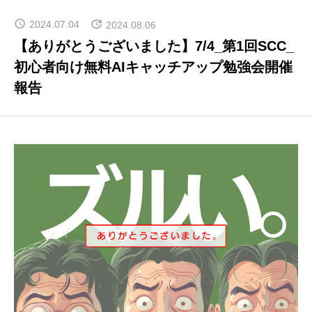
NEWS
2024.07.04
2024.08.06
お知らせ、イベント告知など
【ありがとうございました】7/4_第1回SCC_
初心者向け無料AIキャッチアップ勉強会開催
MEMBERS
報告
メンバー一覧
note
人口減少の最前線からの現場レポート
Q&A