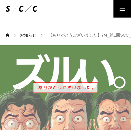
情報セキュリティポリシ
お問合せ
お知らせ
【ありがとうございました】7/4_第1回SC
MESSAGE
ー
人が減っても大丈夫な社会をつくる
ENERGY
環境や経済エネルギーをどう活かすべきか？
TECHNOLOGY
人が減っても大丈夫な仕組みとは？
DESIGN
次の時代のデザインの役割とは？