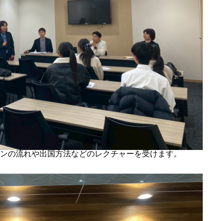
MESSAGE
人が減っても大丈夫な社
ENERGY
環境や経済エネルギーを
TECHNOLOG
人が減っても大丈夫な仕
ンの流れや出国方法などのレクチャーを受けます。
DESIGN
次の時代のデザインの役
NEWS